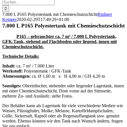
Suche
nach:
7.000 L P165 Polyestertank mit Chemieschutzschicht
Rüdiger
Kemper
2020-02-29T17:49:29+01:00
7.000 L P165 Polyestertank mit Chemieschutzschicht
P165 – gebrauchter ca. 7 m³ / 7.000 L Polyestertank,
GFK-Tank, stehend auf Flachboden oder liegend, innen mit
Chemieschutzschicht.
Technische Details:
Inhalt:
ca. 7 m³ / 7.000 Liter
Werkstoff:
Polyestertank / GFK-Tank
Abmessungen:
ca. Ø 1,60 m x H 4,00 m / GH 4,20 m
Sonstiges:
Oberirdischer, stehender oder liegender Lagertank, innen
mit einer Chemieschutzschicht, Dom vorne auf der Stirnseite,
mehrere Zu- und Ausläufe, siehe Fotos.
Der Behälter kann als Lagertank für viele verschiedene Medien wie
Wasser, Flüssigfutter, Molke, Melasse, Kartoffeldampfschalen,
Gülle, Sickersaft, Rapsöl oder als Regenauffangtank usw. genutzt
werden. Ebenso können wir den Tank nach Wunsch ändern, fragen
Sie uns einfach.