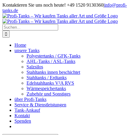
Zum
Kontaktieren Sie uns noch heute! +49 1520 9130360
|
info@profi-
Inhalt
tanks.de
springen
Suche
nach:
Home
unsere Tanks
Polyestertanks / GFK-Tanks
AHL-Tanks / ASL-Tanks
Salzsilos
Stahltanks innen beschichtet
Stahltanks / Erdtanks
Edelstahltanks V²A RVS
Wärmespeichertanks
Zubehör und Sonstiges
über Profi-Tanks
Service & Dienstleistungen
Tank-Ankauf
Kontakt
Spenden