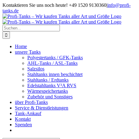
Zum
Kontaktieren Sie uns noch heute! +49 1520 9130360
|
info@profi-
Inhalt
tanks.de
springen
Suche
nach:
Home
unsere Tanks
Polyestertanks / GFK-Tanks
AHL-Tanks / ASL-Tanks
Salzsilos
Stahltanks innen beschichtet
Stahltanks / Erdtanks
Edelstahltanks V²A RVS
Wärmespeichertanks
Zubehör und Sonstiges
über Profi-Tanks
Service & Dienstleistungen
Tank-Ankauf
Kontakt
Spenden