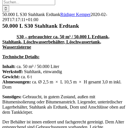
Suche
nach:
50.000 L S30 Stahltank Erdtank
Rüdiger Kemper
2020-02-
29T17:17:11+01:00
50.000 L S30 Stahltank Erdtank
S30 – gebrauchter ca. 50 m³ / 50.000 L Erdtank,
Stahltank, Löschwasserbehälter, Löschwassertank,
Wasserzisterne
Technische Details:
Inhalt:
ca. 50 m³ / 50.000 Liter
Werkstoff:
Stahltank, einwandig
Gewicht:
ca. 6 t
Abmessungen:
ca. Ø 2,5 m × L 10,5 m × H gesamt 3,0 m inkl.
Dom
Sonstiges:
Gebraucht, in gutem Zustand, außen mit
Bitumenisolierung oder Bitumenanstrich. Liegender, unterirdischer
Lagerbehälter, Stahltank als Erdtank, Dom und Anschlüsse oben auf
dem Tankkörper.
Der Behälter ist innen entleert und fachgerecht gereinigt. Dem Alter
entsprechend sind Gebrauchsspuren vorhanden. Leichte