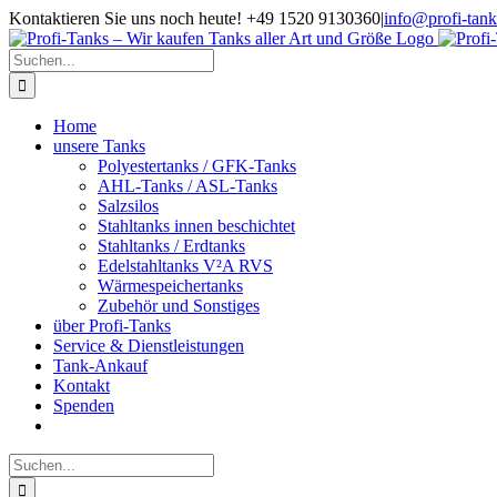
Zum
Kontaktieren Sie uns noch heute! +49 1520 9130360
|
info@profi-tank
Inhalt
springen
Suche
nach:
Home
unsere Tanks
Polyestertanks / GFK-Tanks
AHL-Tanks / ASL-Tanks
Salzsilos
Stahltanks innen beschichtet
Stahltanks / Erdtanks
Edelstahltanks V²A RVS
Wärmespeichertanks
Zubehör und Sonstiges
über Profi-Tanks
Service & Dienstleistungen
Tank-Ankauf
Kontakt
Spenden
Suche
nach: