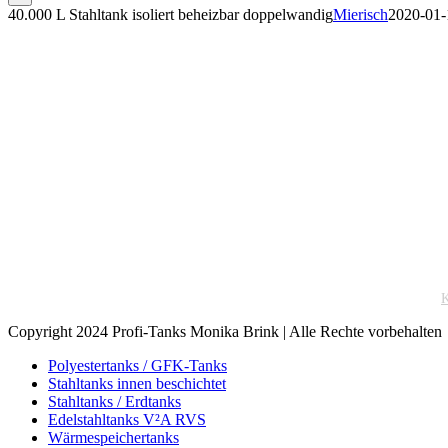
40.000 L Stahltank isoliert beheizbar doppelwandig
Mierisch
2020-01-
X
X
K
Copyright 2024 Profi-Tanks Monika Brink | Alle Rechte vorbehalten
Toggle
Polyestertanks / GFK-Tanks
Sliding
Stahltanks innen beschichtet
Bar
Stahltanks / Erdtanks
Area
Edelstahltanks V²A RVS
Wärmespeichertanks