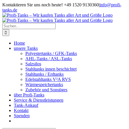
Zum
Kontaktieren Sie uns noch heute! +49 1520 9130360
|
info@profi-
Inhalt
tanks.de
springen
Suche
nach:
Home
unsere Tanks
Polyestertanks / GFK-Tanks
AHL-Tanks / ASL-Tanks
Salzsilos
Stahltanks innen beschichtet
Stahltanks / Erdtanks
Edelstahltanks V²A RVS
Wärmespeichertanks
Zubehör und Sonstiges
über Profi-Tanks
Service & Dienstleistungen
Tank-Ankauf
Kontakt
Spenden