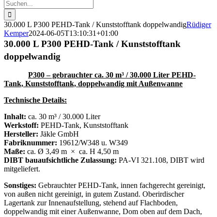
Suche
nach:
30.000 L P300 PEHD-Tank / Kunststofftank doppelwandig
Rüdiger
Kemper
2024-06-05T13:10:31+01:00
30.000 L P300 PEHD-Tank / Kunststofftank
doppelwandig
P300 – gebrauchter ca. 30 m³ / 30.000 Liter PEHD-
Tank, Kunststofftank, doppelwandig mit Außenwanne
Technische Details:
Inhalt:
ca. 30 m³ / 30.000 Liter
Werkstoff:
PEHD-Tank, Kunststofftank
Hersteller:
Jäkle GmbH
Fabriknummer:
19612/W348 u. W349
Maße:
ca. Ø 3,49 m × ca. H 4,50 m
DIBT bauaufsichtliche Zulassung:
PA-VI 321.108, DIBT wird
mitgeliefert.
Sonstiges:
Gebrauchter PEHD-Tank, innen fachgerecht gereinigt,
von außen nicht gereinigt, in gutem Zustand. Oberirdischer
Lagertank zur Innenaufstellung, stehend auf Flachboden,
doppelwandig mit einer Außenwanne, Dom oben auf dem Dach,