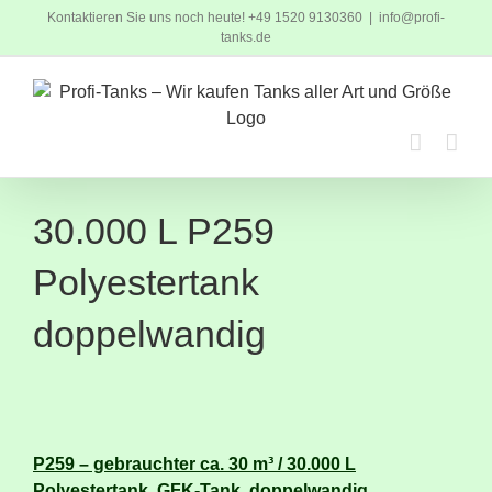
Zum
Kontaktieren Sie uns noch heute! +49 1520 9130360
|
info@profi-
Inhalt
tanks.de
springen
30.000 L P259
Polyestertank
doppelwandig
P259 – gebrauchter ca. 30 m³ / 30.000 L
Polyestertank, GFK-Tank, doppelwandig,