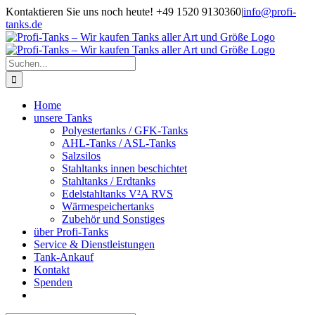
Zum
Kontaktieren Sie uns noch heute! +49 1520 9130360
|
info@profi-
Inhalt
tanks.de
springen
Suche
nach:
Home
unsere Tanks
Polyestertanks / GFK-Tanks
AHL-Tanks / ASL-Tanks
Salzsilos
Stahltanks innen beschichtet
Stahltanks / Erdtanks
Edelstahltanks V²A RVS
Wärmespeichertanks
Zubehör und Sonstiges
über Profi-Tanks
Service & Dienstleistungen
Tank-Ankauf
Kontakt
Spenden