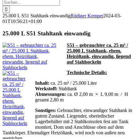
Suche
nach:
25.000 L S51 Stahltank einwandig
Rüdiger Kemper
2024-03-
01T10:56:21+01:00
25.000 L S51 Stahltank einwandig
S51 – gebrauchter ca. 25 m³ /
25.000 L Stahltank, ehem.
Heizöltank, einwandig, liegend
auf Stahlsockeln
Technische Details:
Inhalt:
ca. 25 m³ / 25.000 Liter
Werkstoff:
Stahltank
Abmessungen:
ca. Ø 2,00 m × L 9,00 m / H
gesamt 2,80 m
Sonstiges:
Gebrauchter, einwandiger Stahltank in
gutem Zustand. Liegender, oberirdischer
Lagerbehälter mit 2 Stahlkonsolen fest am Tank
montiert, Dom und Anschlüsse oben auf dem
Tankkörper. Ehemaliger Heizöltank, wird noch von außen neu
gestrichen.