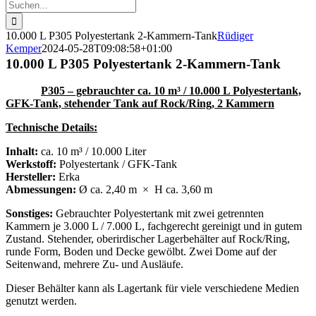
Suche
nach:
10.000 L P305 Polyestertank 2-Kammern-Tank
Rüdiger
Kemper
2024-05-28T09:08:58+01:00
10.000 L P305 Polyestertank 2-Kammern-Tank
P305 – gebrauchter ca. 10 m³ / 10.000 L Polyestertank,
GFK-Tank, stehender Tank auf Rock/Ring, 2 Kammern
Technische Details:
Inhalt:
ca. 10 m³ / 10.000 Liter
Werkstoff:
Polyestertank / GFK-Tank
Hersteller:
Erka
Abmessungen:
Ø ca. 2,40 m × H ca. 3,60 m
Sonstiges:
Gebrauchter Polyestertank mit zwei getrennten
Kammern je 3.000 L / 7.000 L, fachgerecht gereinigt und in gutem
Zustand. Stehender, oberirdischer Lagerbehälter auf Rock/Ring,
runde Form, Boden und Decke gewölbt. Zwei Dome auf der
Seitenwand, mehrere Zu- und Ausläufe.
Dieser Behälter kann als Lagertank für viele verschiedene Medien
genutzt werden.