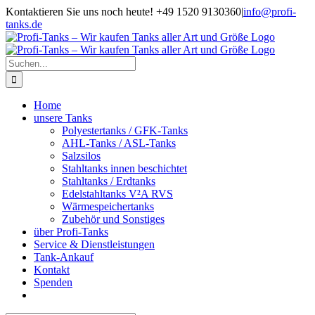
Zum
Kontaktieren Sie uns noch heute! +49 1520 9130360
|
info@profi-
Inhalt
tanks.de
springen
Suche
nach:
Home
unsere Tanks
Polyestertanks / GFK-Tanks
AHL-Tanks / ASL-Tanks
Salzsilos
Stahltanks innen beschichtet
Stahltanks / Erdtanks
Edelstahltanks V²A RVS
Wärmespeichertanks
Zubehör und Sonstiges
über Profi-Tanks
Service & Dienstleistungen
Tank-Ankauf
Kontakt
Spenden